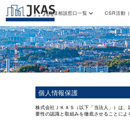
お客様相談窓口一覧
CSR活動
お困りごと相談窓口一覧
居住支援
法律の専門家一覧
子ども食
2030年
ト
個人情報保護
株式会社ＪＫＡＳ（以下「当法人」）は、
要性の認識と取組みを徹底させることによ