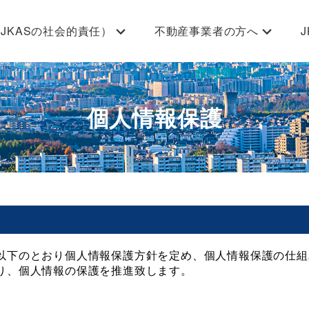
（JKASの社会的責任）
不動産事業者の方へ
法人
T-PRO事業
堂事業
JKAS仲間募集
1000世帯応援プロジェク
個人情報保護
以下のとおり個人情報保護方針を定め、個人情報保護の仕組
り、個人情報の保護を推進致します。