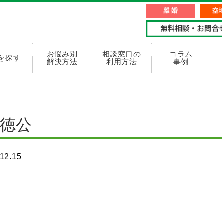
お悩み別
相談窓口の
コラム
を探す
解決方法
利用方法
事例
徳公
12.15